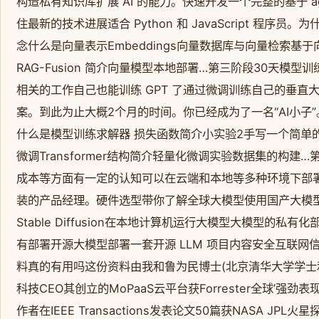
构造私有知识库扩展 AI 的能力。快速开发一个完整的基于 
住最新的技术进展适合 Python 和 JavaScript 程序员
念什么是向量表示Embeddings向量数据库与向量检索基于
RAG-Fusion 简介向量模型本地部署…第三阶段30天模
相关的工作自己也能训练 GPT 了通过微调训练自己的垂
案。到此为止大概2个月的时间。你已经成为了一名“AI小子
什么是模型训练求解器 损失函数简介小实验2手写一个简单的
微调Transformer结构简介轻量化微调实验数据集的构
成本等方面有一定的认知可以在云端和本地等多种环境下部署大
装的产品经理。硬件选型带你了解全球大模型使用国产大模型服务搭
Stable Diffusion在本地计算机运行大模型大模型的私
有部署开源大模型部署一套开源 LLM 项目内容安全互联网
料真的有用吗这份资料由我和鲁为民博士(北京清华大学学士
科技CEO其创立的MoPaaS云平台获Forrester全球’强
作者在IEEE Transactions发表论文50篇获NASA J