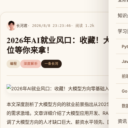
知识
长河君
· 2026/8/8 23:23:46
· 阅读 1.2k
学习
2026年AI就业风口：收藏！大
Py
位等你来拿！
Ja
编程
深度解析
一条长河
前
Go
本文深度剖析了大模型方向的就业前景指出从2025年到20
数
的需求激增。文章详细介绍了大模型应用开发、RAG系统搭建
资讯
调了大模型方向的人才缺口巨大、薪资水平领先、国产大模