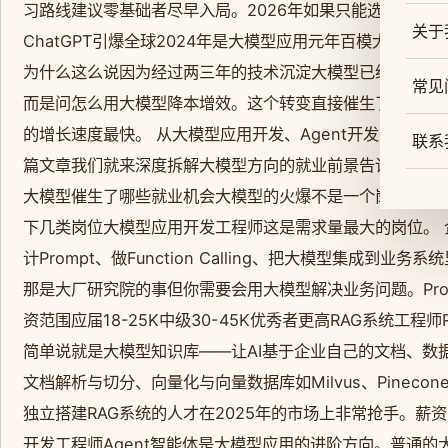
习路线建议零基础者尽早入局。2026年如果只能选一个AI
关于
ChatGPT引爆全球2024年是大模型应用元年百模大战、应
为什么这么说因为经过两三年的技术沉淀大模型已经从实验
常见
而是问怎么用大模型降本增效。这个转变直接催生了海量的就
的增长速度最快。 从大模型应用开发、Agent开发、模型
联系
篇文章我们就来深度拆解大模型方向的就业前景告诉你这个2
大模型催生了哪些就业机会大模型的火爆不是一个岗位的火
下几类岗位大模型应用开发工程师这是需求量最大的岗位。 
计Prompt、做Function Calling、把大模型集成
那是大厂研究院的事但你需要会用大模型解决业务问题。Pro
资范围应届18-25K中级30-45K优秀者更高RAG系统工
简单说就是大模型知识库——让AI基于企业自己的文档、数
文档解析与切分、向量化与向量数据库如Milvus、Pine
独立搭建RAG系统的人才在2025年的市场上非常抢手。薪资范
开发工程师Agent智能体是大模型应用的进阶方向。普通的