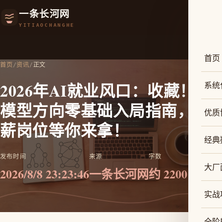
一条长河网
YITIAOCHANGHE
首页
首页
/
资讯
/
正文
2026年AI就业风口：收藏！大
系统
模型方向零基础入局指南，高
优质
薪岗位等你来拿！
经典
发布时间
来源
字数
大厂
2026/8/8 23:23:46
一条长河网
约 2200
实战
全阶