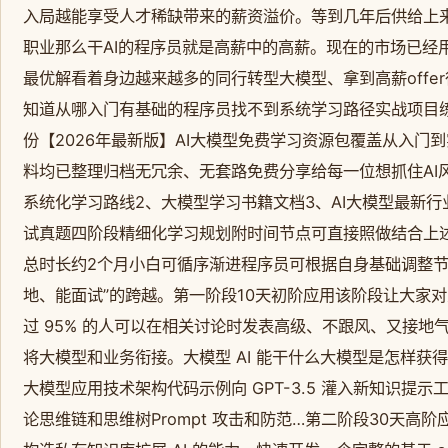
入局越能享受人才稀缺带来的薪资溢价。等到几年后供给上
职业那么干AI的程序员就是高薪中的高薪。现在的市场已经
最优解看着身边越来越多的同行转型大模型、拿到高薪off
知道从哪入门有基础的程序员找不到系统学习路径实战项目
份【2026年最新版】AI大模型免费学习资源包覆盖从入
料均已整理归档无冗余、无套路免费分享给每一位想抓住AI
系统化学习路线2、大模型学习书籍文档3、AI大模型最新
试真题四阶段精细化学习规划附时间节点可直接照做结合上
总时长约2个月小白可循序渐进程序员可根据自身基础调整节
地、能面试”的跨越。第一阶段10天初阶应用该阶段让大家对大
过 95% 的人可以在相关讨论时发表高级、不跟风、又接地气的
将大模型和业务衔接。大模型 AI 能干什么大模型是怎样获得
大模型应用技术架构代码示例向 GPT-3.5 灌入新知识提示
论思维链和思维树Prompt 攻击和防范…第二阶段30天高阶