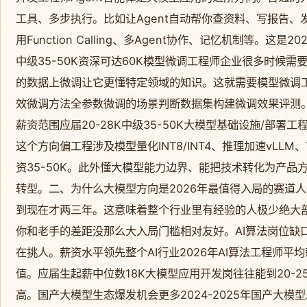
工具、多步执行。比如让Agent自动帮你查资料、写报告、
用Function Calling、多Agent协作、记忆机制等
中级35-50K资深可达60K模型微调工程师企业很多时候需要把
的数据上微调让它更懂特定领域的知识。这就需要模型微调工程师。
效微调方法全参数微调的场景判断数据集构建微调效果评测
薪资范围应届20-28K中级35-50K大模型基础设施/部
这个方向偏工程涉及模型量化INT8/INT4、推理加速vLLM、
资35-50K。此外懂大模型能力边界、能把技术转化为产
转型。二、为什么大模型方向是2026年最值得入局的赛道人
到现在才两三年。这意味着整个行业里有经验的人极少绝大
你和老手的差距没那么大入局门槛相对友好。AI算法岗位缺
在挑人。薪资水平领先整个AI行业2026年AI算法工程师平
值。应届生起薪中位数18K大模型应用开发岗往往能到20-
高。国产大模型生态爆发机会更多2024-2025年国产大模型