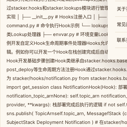
过stacker.hooks和stacker.lookups模块进行管理。插件开
关于
实现 │ ├── __init__.py # Hooks注册入口 │ ├── aws_l
常见
command.py # 命令执行Hook示例 └── lookups/ ├── __in
类Lookup处理器 ├── envvar.py # 环境变量Lookup示例 └
联系
例开发自定义Hook生命周期事件处理器Hooks允许你在
辑。例如你可以开发一个Hook在栈创建完成后自动触发AWS
Hook开发基础步骤创建Hook类继承自stacker.hooks.ba
post_deploy等生命周期方法注册Hook通过stacker.hook
为 stacker/hooks/notification.py from stacker.hooks.
import get_session class NotificationHook(Hook
notification_topic_arnNone): self.topic_arn notificatio
provider, **kwargs): 栈部署完成后执行的逻辑 if not self.topic
sns.publish( TopicArnself.topic_arn, MessagefStack {
SubjectStack Deployment Notification ) # 在stacker/ho