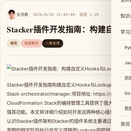
长河君
· 2026/8/10 12:44:40
· 阅读 1.2k
知识
Stacker插件开发指南：构建自定义Ho
学习
编程
深度解析
一条长河
Py
Ja
前
Stacker插件开发指南构建自定义Hooks与Lookups扩展【免费下
Go
Stack orchestrator/manager.项目地址: https://gitcode
CloudFormation Stack的编排管理工具提供了强大的插
数
强其功能。本文将详细介绍如何开发这两种核心插件帮助你快速
认识Stacker插件架构Stacker的插件系统主要通过两个核心
资讯
周期的特定阶段执行自定义逻辑而Lookups则提供了动态