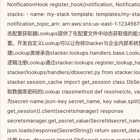
NotificationHook register_hook(notification, Not
stacks: - name: my-stack template: templates/my-stac
notification_topic_arn: arn:aws:sns:us-east-1:123
态配置获取器Lookups提供了在配置文件中动态获取值的能
置。开发自定义Lookup可以让你将Stacker与企业内部
建Lookup类继承自stacker.lookups.handlers.ba
逻辑注册Lookup通过stacker.lookups.register_loo
stacker/lookups/handlers/dbsecret.py from stacker.l
stacker.session_cache import get_session class Db
取数据库密码的Lookup classmethod def resolve(cls, va
为secret-name:json-key secret_name, key value.split(
get_session().client(secretsmanager) response
secretsmanager.get_secret_value(SecretIdsecret_nam
json.loads(response[SecretString]) return secret_dat