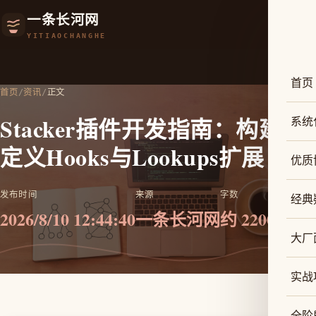
一条长河网
YITIAOCHANGHE
首页
首页
/
资讯
/
正文
Stacker插件开发指南：构建自
系统
定义Hooks与Lookups扩展
优质
发布时间
来源
字数
经典
2026/8/10 12:44:40
一条长河网
约 2200
大厂
实战
全阶